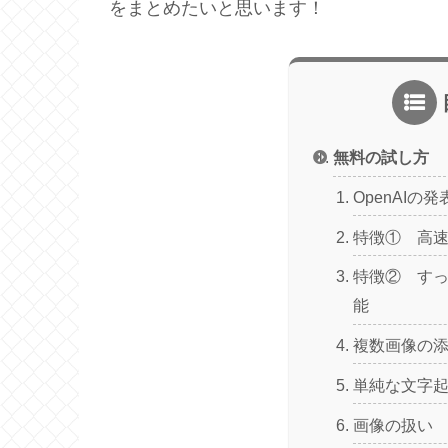
をまとめたいと思います！
無料の試し方
OpenAIの
特徴① 高
特徴② す
能
複数画像の
単純な文字
画像の扱い