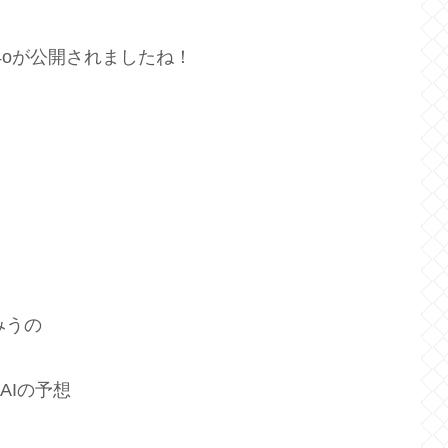
T4oが公開されましたね！
みうの
AIの予想