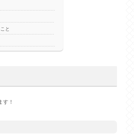
いこと
ます！