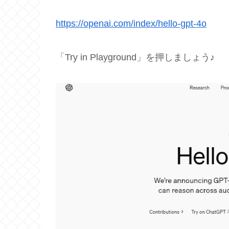
https://openai.com/index/hello-gpt-4o
「Try in Playground」を押しましょう♪