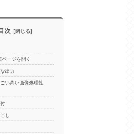
目次
発表ページを開く
速な出力
っごい高い画像処理性
添付
起こし