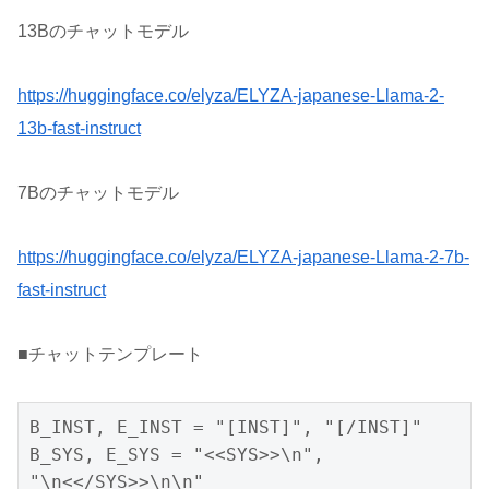
13Bのチャットモデル
https://huggingface.co/elyza/ELYZA-japanese-Llama-2-
13b-fast-instruct
7Bのチャットモデル
https://huggingface.co/elyza/ELYZA-japanese-Llama-2-7b-
fast-instruct
■チャットテンプレート
B_INST, E_INST = "[INST]", "[/INST]"

B_SYS, E_SYS = "<<SYS>>\n", 
"\n<</SYS>>\n\n"
