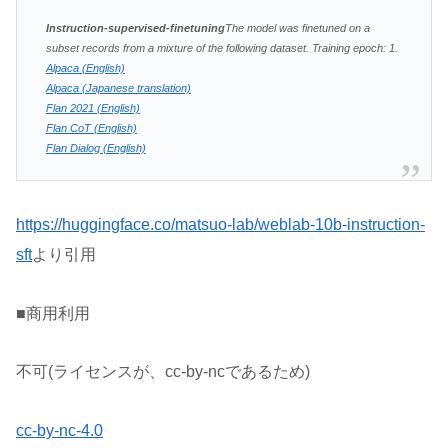
Instruction-supervised-finetuning
The model was finetuned on a
subset records from a mixture of the following dataset. Training epoch: 1.
Alpaca (English)
Alpaca (Japanese translation)
Flan 2021 (English)
Flan CoT (English)
Flan Dialog (English)
https://huggingface.co/matsuo-lab/weblab-10b-instruction-
sft
より引用
■商用利用
不可(ライセンスが、cc-by-ncであるため)
cc-by-nc-4.0