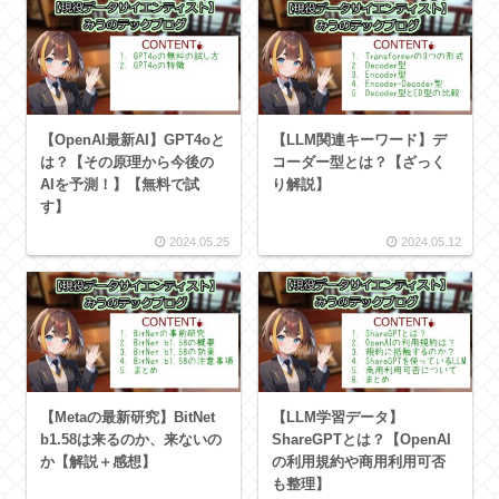
【OpenAI最新AI】GPT4oと
【LLM関連キーワード】デ
は？【その原理から今後の
コーダー型とは？【ざっく
AIを予測！】【無料で試
り解説】
す】
2024.05.25
2024.05.12
【Metaの最新研究】BitNet
【LLM学習データ】
b1.58は来るのか、来ないの
ShareGPTとは？【OpenAI
か【解説＋感想】
の利用規約や商用利用可否
も整理】