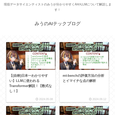
現役データサイエンティストのみうが分かりやすくAIやLLMについて解説しま
す！
みうのAIテックブログ
【(自称)日本一わかりやす
mt-benchの評価方法の分析
い】LLMに使われる
とイマイチな点の解析
Transformer解説！【数式な
し！】
2024.05.08
2024.09.12